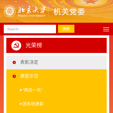
光荣榜
表彰决定
典型示范
✦“两优一先”
✦团系统表彰