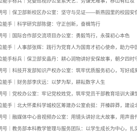
位能手标兵｜党委巡视办公室索天艺：劳谦无难事，移山有红妆
明号｜保卫部新校区办公室：坚守与见证——新燕园里的校园安
位能手｜科学研究部陈健：守正创新，奋楫笃行
明号｜国际合作部交流项目办公室：勇毅笃行，永葆初心本色
位能手｜人事部张辉：践行为党育人为国育才初心使命，助力中国特
位能手标兵｜保卫部安晶丹：耕心润物讲好安保故事，朝夕四时
明号｜科技开发部知识产权办公室：筑牢优质服务初心，写好成
位能手｜财务部李庆远：以梦为犁，耕耘数字人生
明号｜党校办公室：牢记党校姓党，筑牢党员干部教育培训大课
位能手｜北大怀柔科学城校区筹建办公室俞挺：开榛辟莽，建设
明号｜融媒体中心音视频办公室：用镜头讲好北大故事，用声音
明号｜教务部本科教学管理与服务团队：以学生成长为中心，扎实推