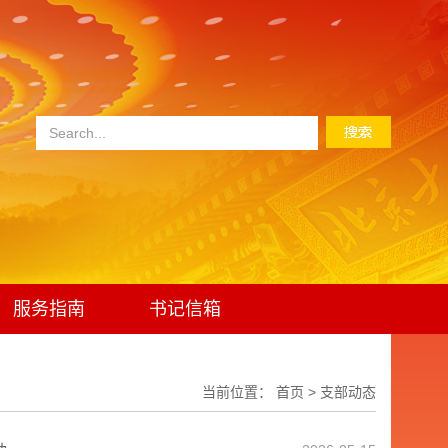
服务指南
书记信箱
当前位置：
首页
>
支部动态