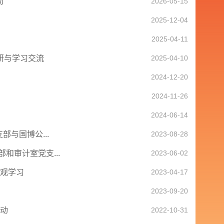
动
2026-05-15
2025-12-04
2025-04-11
研与学习交流
2025-04-10
2024-12-20
2024-11-26
2024-06-14
与国博公...
2023-08-28
和审计室党支...
2023-06-02
参观学习
2023-04-17
2023-09-20
活动
2022-10-31