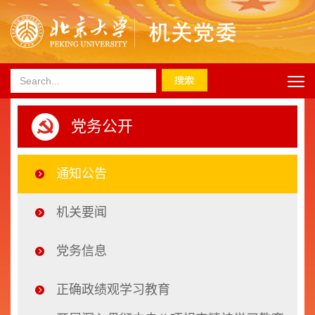
党务公开
通知公告
机关要闻
党务信息
正确政绩观学习教育