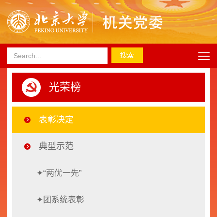
光荣榜
表彰决定
典型示范
✦“两优一先”
✦团系统表彰