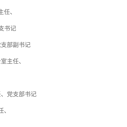
主任、
支书记
党支部副书记
公室主任、
任、党支部书记
任、