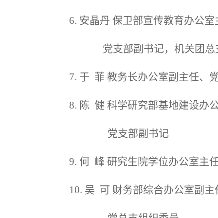
6.
安晶丹
保卫部宣传教育办公室
党支部副书记，机关团总
7.
于
菲
教务长办公室副主任、
8.
陈
健
科学研究部基地建设办
党支部副书记
9.
何
峰
研究生院学位办公室主
10.
吴
可
财务部综合办公室副主