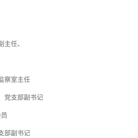
副主任、
监察室主任
、党支部副书记
委员
支部副书记