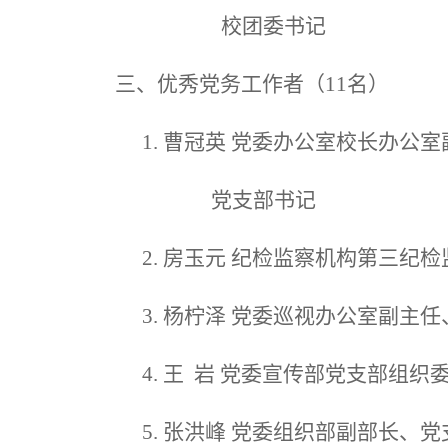
校团委书记
三、优秀党务工作者（
11
名）
1.
曹冠英
党委办公室校长办公室
党支部书记
2.
房玉元
纪检监察机构第三纪检
3.
杨柠泽
党委巡视办公室副主任
4.
王
岩
党委宣传部党支部组织
5.
张洪峰
党委组织部副部长、党