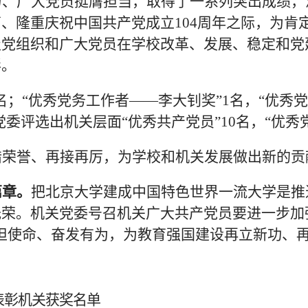
力、广大党员挺膺担当，取得了一系列突出成绩，
育、隆重庆祝中国共产党成立
10
4
周年之际，为肯
级党组织和广大党员在学校改革、发展、稳定和党
彰。
名；
“
优秀党务工作
者
——李大钊奖
”
1
名
，
“
优秀党
党委
评选出机关层面
“
优秀共产党员
”
10
名
，
“
优秀
惜荣誉、再接再厉，为学校和机关发展做出新的贡
篇章。
把北京大学建成中国特色世界一流大学是推
光荣。机关党委号召机关广大共产党员要进一步加
担使命、奋发有为，为教育强国建设再立新功、
表彰
机关获奖名单