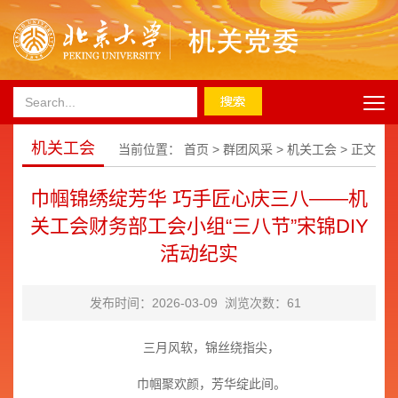
机关工会
当前位置：
首页
>
群团风采
>
机关工会
> 正文
巾帼锦绣绽芳华 巧手匠心庆三八——机
关工会财务部工会小组“三八节”宋锦DIY
活动纪实
发布时间：2026-03-09 浏览次数：
61
三月风软，锦丝绕指尖，
巾帼聚欢颜，芳华绽此间。