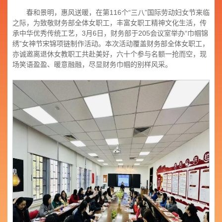
春和景明，惠风送暖，在第116个“三八”国际劳动妇女节来临
之际，为致敬财务部全体女职工，丰富女职工精神文化生活，传
承中华优秀传统工艺，3月6日，财务部于205会议室举办“巾帼锦
绣”女神节宋锦项链制作活动。本次活动覆盖财务部全体女职工，
亦诚邀离退休女教职工共赴美好，六十个参与名额一抢而空，现
场笑语盈盈、暖意融融，尽显财务巾帼的别样风采。