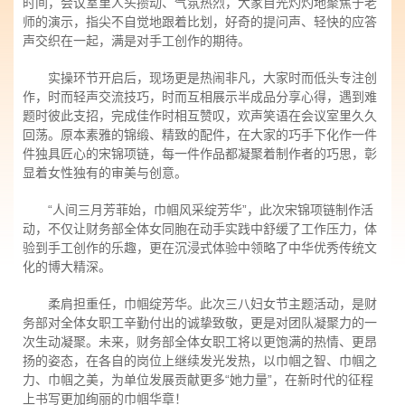
时间，会议室里人头攒动、气氛热烈，大家目光灼灼地聚焦于老
师的演示，指尖不自觉地跟着比划，好奇的提问声、轻快的应答
声交织在一起，满是对手工创作的期待。
实操环节开启后，现场更是热闹非凡，大家时而低头专注创
作，时而轻声交流技巧，时而互相展示半成品分享心得，遇到难
题时彼此支招，完成佳作时相互赞叹，欢声笑语在会议室里久久
回荡。原本素雅的锦缎、精致的配件，在大家的巧手下化作一件
件独具匠心的宋锦项链，每一件作品都凝聚着制作者的巧思，彰
显着女性独有的审美与创意。
“人间三月芳菲始，巾帼风采绽芳华”，此次宋锦项链制作活
动，不仅让财务部全体女同胞在动手实践中舒缓了工作压力，体
验到手工创作的乐趣，更在沉浸式体验中领略了中华优秀传统文
化的博大精深。
柔肩担重任，巾帼绽芳华。此次三八妇女节主题活动，是财
务部对全体女职工辛勤付出的诚挚致敬，更是对团队凝聚力的一
次生动凝聚。未来，财务部全体女职工将以更饱满的热情、更昂
扬的姿态，在各自的岗位上继续发光发热，以巾帼之智、巾帼之
力、巾帼之美，为单位发展贡献更多“她力量”，在新时代的征程
上书写更加绚丽的巾帼华章！