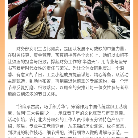
财务部女职工占比颇高，是团队发展不可或缺的中坚力量，
在财务核算、资金管理、预算把控等各个岗位上，她们以巾帼不
让须眉的担当与细致，撑起财务工作的“半边天”，用专业与坚守
书写着新时代女性的责任与荣光。为让全体女同胞度过一个温
馨、有意义的节日，工会小组成员提前谋划、精心筹备，从活动
主题甄选，到场地布置，再到离退休前辈的专属邀约，每一个环
节都反复打磨、细致落实，以周全的安排让每一位女性参与者都
能感受到浓浓的节日关怀。
“锦缎承古韵，巧手织芳华”，宋锦作为中国传统丝织工艺瑰
宝，位列“三大名锦”之一，承载着千年的文化底蕴与审美意趣。
活动伊始，农行北大分理处的工作人员带来五分钟特色产品介
绍；随后，专业手工老师登台，从宋锦的历史渊源、纹样寓意，
到项链的制作技巧、细节搭配，进行细致入微的讲解与示范。一